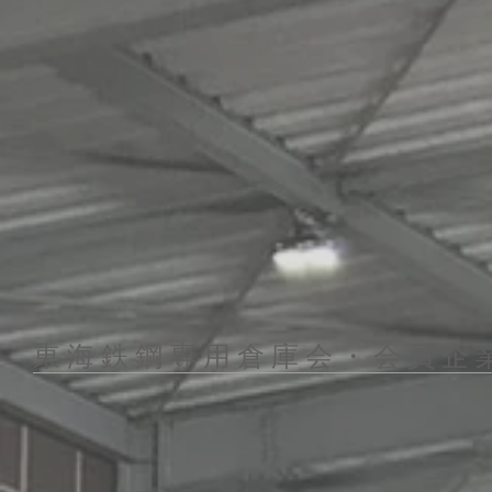
​東 海 鉄 鋼
専 用
倉 庫 会 ・ 会 員 企 