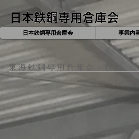
日本鉄鋼専用倉庫会
事業内
​東 海
鉄 鋼 専 用 倉 庫 会 ・ 役 員